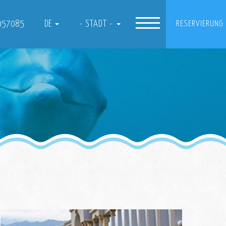
057085
DE
- STADT -
RESERVIERUNG